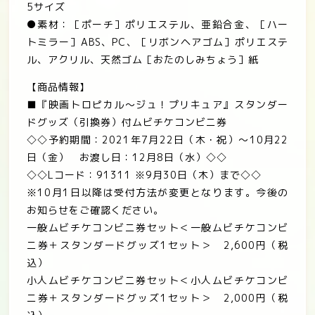
5サイズ
●素材：［ポーチ］ポリエステル、亜鉛合金、［ハー
トミラー］ABS、PC、［リボンヘアゴム］ポリエステ
ル、アクリル、天然ゴム［おたのしみちょう］紙
【商品情報】
■
『映画トロピカル～ジュ！プリキュア』スタンダー
ドグッズ（引換券）付ムビチケコンビニ券
◇◇
予約期間：
2021
年
7
月
22
日（木・祝）～
10
月
22
日（金） お渡し日：
12
月
8
日（水）◇◇
◇◇
L
コード：
91311
※
9
月
30
日（木）まで
◇◇
※
10
月
1
日以降は受付方法が変更となります。今後の
お知らせをご確認ください。
一般ムビチケコンビニ券セット＜一般ムビチケコンビ
ニ券＋スタンダードグッズ
1
セット＞
2,600
円（税
込）
小人ムビチケコンビニ券セット＜小人ムビチケコンビ
ニ券＋スタンダードグッズ
1
セット＞
2,000
円（税