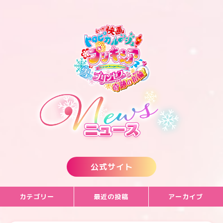
公式サイト
カテゴリー
最近の投稿
アーカイブ
最新情報
Blu-ray＆DVD発売記念！！全国のBD＆DVD応援店舗にて限定
2022年2月