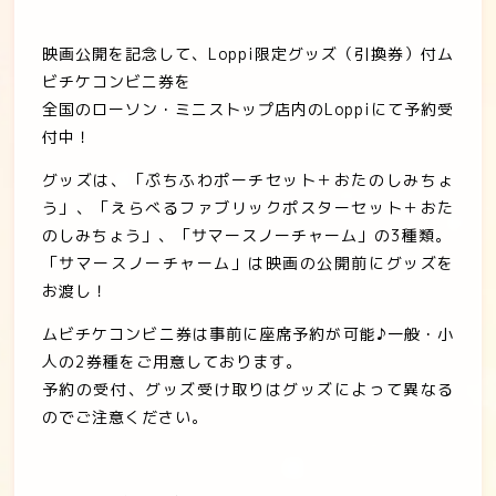
映画公開を記念して、
Loppi
限定グッズ（引換券）付ム
ビチケコンビニ券を
全国のローソン・ミニストップ店内の
Loppi
にて予約受
付中！
グッズは、「ぷちふわポーチセット＋おたのしみちょ
う」、「えらべるファブリックポスターセット＋おた
のしみちょう」、「サマースノーチャーム」の
3
種類。
「サマースノーチャーム」は映画の公開前にグッズを
お渡し！
ムビチケコンビニ券は事前に座席予約が可能♪一般・小
人の
2
券種をご用意しております。
予約の受付、グッズ受け取りはグッズによって異なる
のでご注意ください。