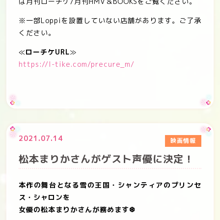
は月刊ローチケ
/
月刊
HMV
＆
BOOKS
をご覧ください。
※
一部
Loppi
を設置していない店舗があります。ご了承
ください。
≪
ローチケ
URL
≫
https://l-tike.com/precure_m/
2021.07.14
映画情報
松本まりかさんがゲスト声優に決定！
本作の舞台となる雪の王国・シャンティアの
プリンセ
ス・シャロンを
女優の松本まりかさんが務めます
❆