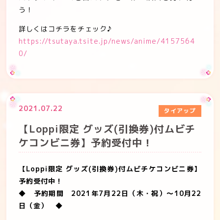
う！
詳しくはコチラをチェック♪
https://tsutaya.tsite.jp/news/anime/4157564
0/
2021.07.22
タイアップ
【Loppi限定 グッズ(引換券)付ムビチ
ケコンビニ券】予約受付中！
【
Loppi
限定
グッズ
(
引換券
)
付ムビチケコンビニ券】
予約受付中！
◆
予約期間
2021
年
7
月
22
日（木・祝）～
10
月
22
日（金） ◆