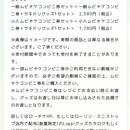
一般ムビチケコンビニ券セット＜一般ムビチケコンビ
ニ券＋サキドリグッズ
1
セット＞
2,380
円（税込）
小人ムビチケコンビニ券セット＜小人ムビチケコンビ
ニ券＋サキドリグッズ
1
セット＞
1,780
円（税込）
※
画像はイメージです。実際の商品とは異なる場合が
ございます。ご了承ください。
※
受付期間中であっても受付を終了することがありま
す。
※
一部ムビチケコンビニ券がご利用できない劇場がご
ざいますので、必ずご希望の劇場にご確認の上、ムビ
チケコンビニ券をご購入ください。
※
ムビチケコンビニ券はレジにてお支払い時にお渡
し、グッズはお渡し日以降にお申し込みされた店舗で
のお渡しとなります。
詳しくはローチケ
HP
、もしくはローソン・ミニストッ
プ店内で配布
(
数量限定
)
の
Loppi
グッズカタログもしく