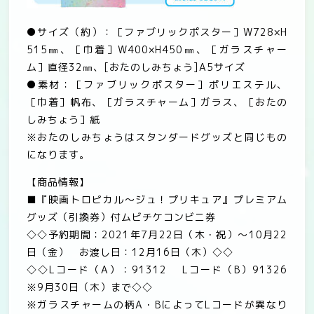
●
サイズ（約）：［ファブリックポスター］
W728×H
515
㎜、［巾着］
W400×H450
㎜、［ガラスチャー
ム］直径
32
㎜、
[
おたのしみちょう
]A5
サイズ
●
素材：［ファブリックポスター］ポリエステル、
［巾着］帆布、［ガラスチャーム］ガラス、［おたの
しみちょう］紙
※
おたのしみちょうはスタンダードグッズと同じもの
になります。
【商品情報】
■
『映画トロピカル～ジュ！プリキュア』プレミアム
グッズ（引換券）付ムビチケコンビニ券
◇◇
予約期間：
2021
年
7
月
22
日（木・祝）～
10
月
22
日（金） お渡し日：
12
月
16
日（木）◇◇
◇◇
L
コード（
A
）：
91312
L
コード（
B
）
91326
※
9
月
30
日（木）まで
◇◇
※
ガラスチャームの柄
A
・
B
によって
L
コードが異なり