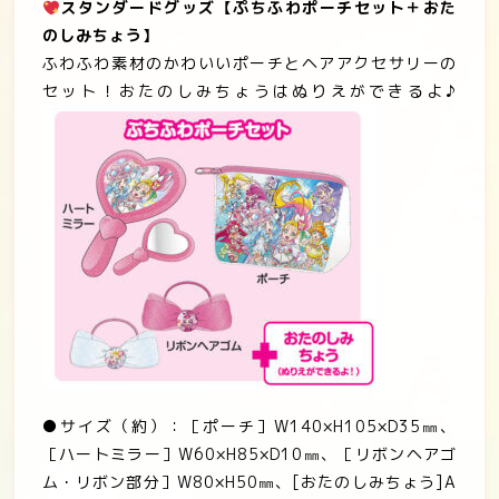
スタンダードグッズ
【ぷちふわポーチセット＋おた
のしみちょう】
ふわふわ素材のかわいいポーチとヘアアクセサリーの
セット！おたのしみちょうはぬりえができるよ♪
●サイズ（約）：［ポーチ］W140×H105×D35㎜、
［ハートミラー］W60×H85×D10㎜、［リボンヘアゴ
ム・リボン部分］W80×H50㎜、[おたのしみちょう]A