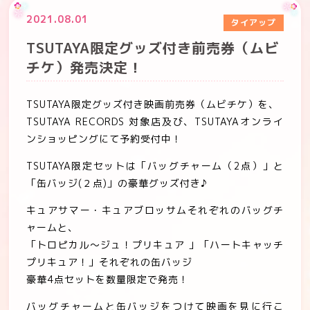
ビッグキラキラポストカードをプレゼント！
2021.08.01
タイアップ
タイアップ
2022年1月
『映画トロピカル〜ジュ！プリキュア 雪のプリンセスと奇跡の
TSUTAYA限定グッズ付き前売券（ムビ
指輪！』の Blu-ray＆DVDが2022年2⽉23⽇(⽔)に発売決
映画情報
2021年11月
チケ）発売決定！
定！
2021年10月
『トロピカル～ジュ！プリキュア』TV最終回記念 ありがとう上
TSUTAYA限定グッズ付き映画前売券（ムビチケ）を、
映vol.3 開催！
TSUTAYA RECORDS 対象店及び、TSUTAYAオンライ
2021年9月
ンショッピングにて予約受付中！
『映画トロピカル～ジュ！プリキュア 雪のプリンセスと奇跡の
指輪！』 スタッフトーク付上映11月22日（月）渋谷TOEIにて
TSUTAYA限定セットは「バッグチャーム（2点）」と
2021年8月
開催決定！
「缶バッジ(２点)」の豪華グッズ付き♪
2021年7月
キュアサマー・キュアブロッサムそれぞれのバッグチ
大ヒット記念！まさかの2本立て上映決定！『映画ハートキャッ
チプリキュア！花の都でファッションショー…ですか！？』＆
ャームと、
『映画トロピカル～ジュ！プリキュア 雪のプリンセスと奇跡の
「トロピカル～ジュ！プリキュア 」「ハートキャッチ
指輪！』 全国劇場にて追加開催決定！！
プリキュア！」それぞれの缶バッジ
豪華4点セットを数量限定で発売！
バッグチャームと缶バッジをつけて映画を見に行こ