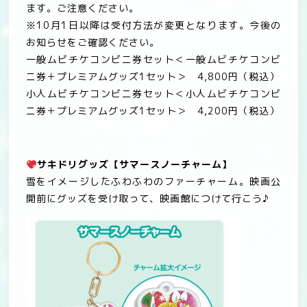
ます。ご注意ください。
※
10
月
1
日以降は受付方法が変更となります。今後の
お知らせをご確認ください。
一般ムビチケコンビニ券セット＜一般ムビチケコンビ
ニ券＋プレミアムグッズ
1
セット＞
4,800
円（税込）
小人ムビチケコンビニ券セット＜小人ムビチケコンビ
ニ券＋プレミアムグッズ
1
セット＞
4,200
円（税込）
サキドリグッズ
【サマースノーチャーム】
雪をイメージしたふわふわのファーチャーム。映画公
開前にグッズを受け取って、映画館につけて行こう♪