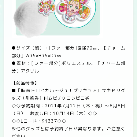
●
サイズ（約）：
[
ファー部分
]
直径
70
㎜、［チャーム
部分］
W35×H35×D3
㎜
●
素材：
[
ファー部分
]
ポリエステル、［チャーム部
分］アクリル
【商品情報】
■
『映画トロピカル～ジュ！プリキュア』サキドリグ
ッズ（引換券）付ムビチケコンビニ券
◇◇
予約期間：
2021
年
7
月
22
日（木・祝）～
8
月
8
日
（日） お渡し日：
10
月
14
日（木）◇◇
◇◇
L
コード：
91337
◇◇
※
他のグッズとは予約終了日が異なります。ご注意く
ださい。